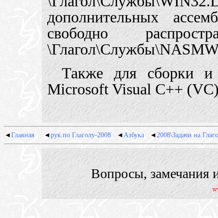
\Глагол\Службы\WIN3
дополнительных ассем
свободно распрос
\Глагол\Службы\NASMW
Также для сборки 
Microsoft Visual C++ (VC)
◄
Главная
◄
рук.по Глаголу-2008
◄
Азбука
◄
2008\Задачи на Глаг
Вопросы, замечания 