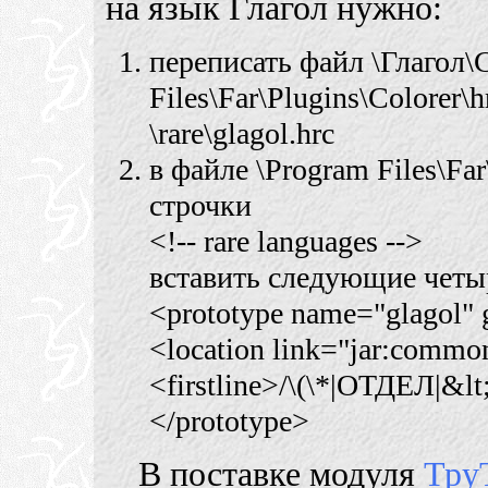
на язык Глагол нужно:
переписать файл \Глагол\
Files\Far\Plugins\Colorer
\rare\glagol.hrc
в файле \Program Files\Far
строчки
<!-- rare languages -->
вставить следующие четы
<prototype name="glagol" 
<location link="jar:common.
<firstline>/\(\*|ОТДЕЛ|&lt;
</prototype>
В поставке модуля
Тру