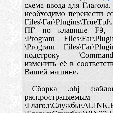
схема ввода для Глагола
необходимо перенести с
Files\Far\Plugins\TrueT
ПГ по клавише F9, н
\Program Files\Far\Plu
\Program Files\Far\Plugi
подстроку 'Command
изменить её в соответст
Вашей машине.
Сборка .obj файло
распространя
\Глагол\Слу