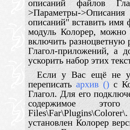
описаний файлов Гл
>Параметры->Описан
описаний" вставить имя 
модуль Колорер, можно
включить разноцветную р
Глагол-приложений, а 
ускорить набор этих текс
Если у Вас ещё не у
переписать
архив (
)
с Ко
Глагол. Для его подключ
содержимое этог
Files\Far\Plugins\Col
установлен Колорер верс