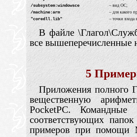
/subsystem:windowsce
–
вид ОС;
/machine:arm
–
для какого 
"coredll.lib"
–
точки входа 
В файле \Глагол\Слу
все вышеперечисленные 
5 Пример
Приложения полного Г
вещественную арифме
PocketPC. Командные
соответствующих папок
примеров при помощи 