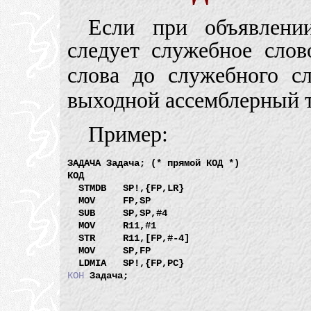
Если при объявлении
следует служебное сло
слова до служебного с
выходной ассемблерный т
Пример:
ЗАДАЧА Задача; (* прямой КОД *)

КОД

  STMDB   SP!,{FP,LR}

  MOV     FP,SP

  SUB     SP,SP,#4

  MOV     R11,#1  

  STR     R11,[FP,#-4]

  MOV     SP,FP

КОН