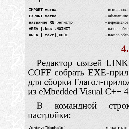
IMPORT метка
–
использова
EXPORT метка
–
объявление
название RN регистр
–
переименов
AREA |.bss|,NOINIT
–
начало обла
AREA |.text|,CODE
–
начало обла
4
Редактор связей LINK
COFF собрать EXE-прил
для сборки Глагол-прило
из eMbedded Visual C++ 4
В командной стро
настройки:
/entry:"Nachalo"
–
метка, с кот