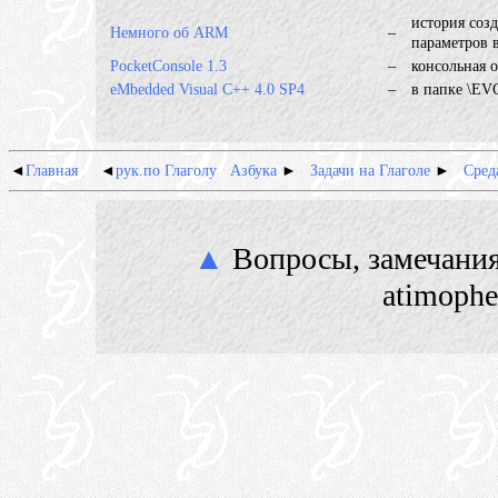
история соз
Немного об ARM
–
параметров 
PocketConsole 1.3
–
консольная о
eMbedded Visual C++ 4.0 SP4
–
в папке \EVC
◄
Главная
◄
рук.по Глаголу
Азбука
►
Задачи на Глаголе
►
Сред
▲
Вопросы, замечания
atimoph