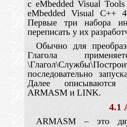
с eMbedded Visual Tools
eMbedded Visual C++ 4
Первые три набора ин
переписать у их разработ
Обычно для преобраз
Глагола применя
\Глагол\Службы\По
последовательно запу
Далее описываются 
ARMASM и LINK.
4.1
ARMASM – это двух