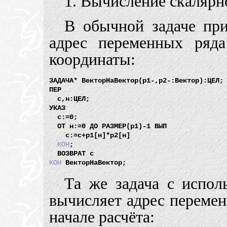
1. Вычисление скалярн
В обычной задаче пр
адрес переменных ряд
координаты:
ЗАДАЧА* ВекторНаВектор(р1-,р2-:Вектор):ЦЕЛ;

ПЕР

  с,н:ЦЕЛ;

УКАЗ

  с:=0;

  ОТ н:=0 ДО РАЗМЕР(р1)-1 ВЫП

    с:=с+р1[н]*р2[н]

КОН
;

КОН
Та же задача с испол
вычисляет адрес перемен
начале расчёта: