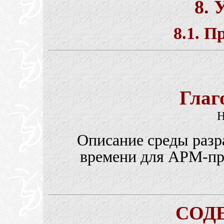
8. 
8.1. П
Глаг
Н
Описание среды разр
времени для АРМ-про
СОД