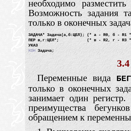
необходимо разместить
Возможность задания т
только в оконечных задач
ЗАДАЧА* Задача(а,б:ЦЕЛ); (* а - R0, б - R1 *
ПЕР в,г:ЦЕЛ*;            (* в - R2, г - R3 *
КОН
3.
Переменные вида
БЕ
только в оконечных зад
занимает один регистр.
преимущества бегунк
обращением к переменны