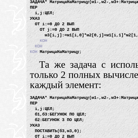
ЗАДАЧА* МатрицаНаМатрицу(м1-,м2-,м3+:Матрица
ПЕР

  i,j:ЦЕЛ;

УКАЗ

  ОТ i:=0 ДО 2 ВЫП

    ОТ j:=0 ДО 2 ВЫП

      м3[i,j]:=м1[i,0]*м2[0,j]+м1[i,1]*м2[1,
КОН
КОН
КОН
Та же задача с испол
только 2 полных вычисле
каждый элемент:
ЗАДАЧА* МатрицаНаМатрицу(м1-,м2-,м3+:Матрица
ПЕР

  i,j:ЦЕЛ;

  б1,б3:БЕГУНОК ПО ЦЕЛ;    

  б2:БЕГУНОК 3 ПО ЦЕЛ;

УКАЗ

  ПОСТАВИТЬ(б3,м3,0);

  ОТ i:=0 ДО 2 ВЫП
