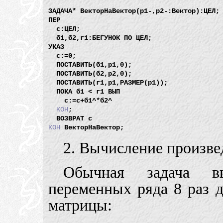
ЗАДАЧА* ВекторНаВектор(р1-,р2-:Вектор):ЦЕЛ;

ПЕР

  с:ЦЕЛ;

  б1,б2,г1:БЕГУНОК ПО ЦЕЛ;

УКАЗ

  с:=0;

  ПОСТАВИТЬ(б1,р1,0);

  ПОСТАВИТЬ(б2,р2,0);

  ПОСТАВИТЬ(г1,р1,РАЗМЕР(р1));

  ПОКА б1 < г1 ВЫП

    с:=с+б1^*б2^

КОН
;

КОН
2. Вычисление произве
Обычная задача в
переменных ряда 8 раз 
матрицы: