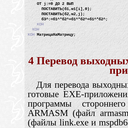
    ОТ j:=0 ДО 2 ВЫП

      ПОСТАВИТЬ(б1,м1[i],0);

      ПОСТАВИТЬ(б2,м2,j);

      б3^:=б1^*б2^+б1^*б2^+б1^*б2^;

КОН
КОН
КОН
4 Перевод выходны
при
Для перевода выходны
готовые EXE-приложени
программы стороннего
ARMASM (файл armasm.
(файлы link.exe и mspdb6