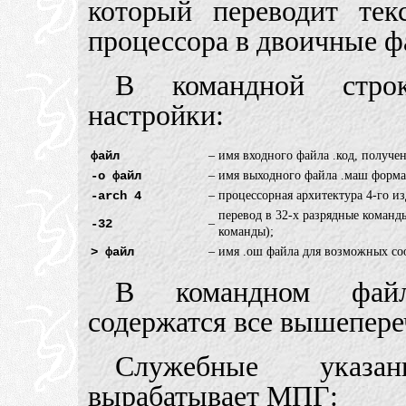
который переводит те
процессора в двоичные 
В командной стро
настройки:
файл
–
имя входного файла .код, получе
-o файл
–
имя выходного файла .маш форма
-arch 4
–
процессорная архитектура 4-го из
перевод в 32-х разрядные команд
-32
–
команды);
> файл
–
имя .ош файла для возможных со
В командном файл
содержатся все вышепере
Служебные указан
вырабатывает МПГ: