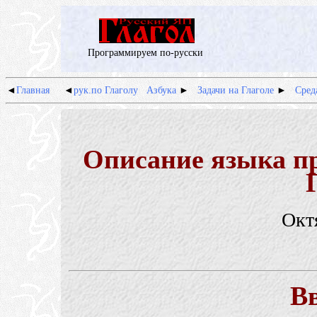
Программируем по-русски
◄
Главная
◄
рук.по Глаголу
Азбука
►
Задачи на Глаголе
►
Сред
Описание языка 
Октя
В