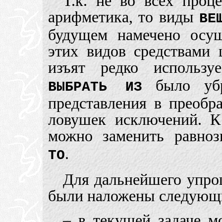
Т.к. не во всех проц
арифметика, то виды
ВЕ
будущем намечено осу
этих видов средствами
изъят редко исполь
было убра
ВЫБРАТЬ ИЗ
представления в преобра
ловушек исключений. К
можно заменить равно
.
ТО
Для дальнейшего упро
были наложены следующи
– в текущей задаче м