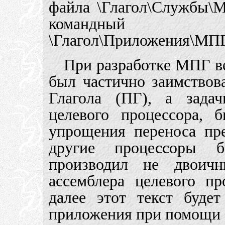
файла \Глагол\Службы\
команд
\Глагол\Приложения\МПГ
При разработке МПГ в
был частично заимствов
Глагола (ПГ), а зада
целевого процессора, 
упрощения переноса пр
другие процессоры
производил не двоич
ассемблера целевого пр
далее этот текст буде
приложения при помощи 