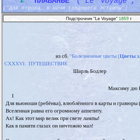
ПЛАВАНЬЕ
(
"Le Voyage"
(“Для отрока, в ночи глядящего эстампы”)
Подстрочник "Le Voyage"
1859
г.
                                          из сб. 
"Болезненные цветы (
Цветы з
 CXXXVI.  ПУТЕШЕСТВИЕ

                                                        Шарль Бодлер

                                                                                    Максиму 
       I

  Для вьюноши (ребёнка), влюблённого в карты и гравюры (
  Вселенная равна его огромному аппетиту.

  Ах! Как этот мир велик при свете лампы!

  Как в памяти глазах он ничтожно мал! 
