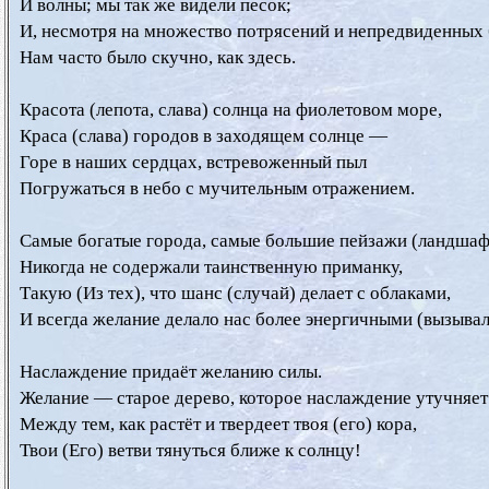
  И волны; мы так же видели песок;

  И, несмотря на множество потрясений и непредвиденных б
  Нам часто было скучно, как здесь.

  Красота (лепота, слава) солнца на фиолетовом море,

  Краса (слава) городов в заходящем солнце —

  Горе в наших сердцах, встревоженный пыл

  Погружаться в небо с мучительным отражением.

  Самые богатые города, самые большие пейзажи (ландшафт
  Никогда не содержали таинственную приманку,

  Такую (Из тех), что шанс (случай) делает с облаками,

  И всегда желание делало нас более энергичными (вызывало
  Наслаждение придаёт желанию силы.

  Желание — старое дерево, которое наслаждение утучняет 
  Между тем, как растёт и твердеет твоя (его) кора,

  Твои (Его) ветви тянуться ближе к солнцу!
