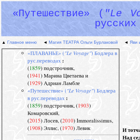
«Путешествие» (
"Le V
русских
▲
Главное меню
◄
Магия ТЕАТРА Ольги Бурлаковой
◄
Яви 
«ПЛАВАНЬЕ» (
"Le Voyage"
) Бодлера в
:
рус.переводах
(
1859
) подстрочник,
(
1941
) Марина Цветаева и
(
1929
) Адриан Ламбле
«Путешествие» (
"Le Voyage"
) Бодлера
:
в рус.переводах
(
1859
) подстрочник, (
1903
)
Комаровский,
(
2015
) Лосев, (
2010
) Immoralissimus,
(
1908
) Эллис, (
1970
) Левик
  И тотч
  Над с