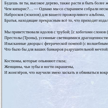
  Будешь ли ты, высокое дерево, также расти и быть более ж
  Чем кипарис?… — Однако мы со старанием собрали неско
  Набросков (эскизов) для вашего прожорливого альбома,

  Братья, находящие прекрасным всё то, что приходит издал
  Мы приветствовали идолов с трубой; [с хоботами слонов (в
  Престолы (Троны), усеянные светящимися драгоценностям
  Изысканные дворцы с феерической помпой (с волшебным
  Что было бы для ваших банкиров разрушительной мечтой;
  Костюмы, которые опьяняют глаза;

  Женщины, чьи зубы и ногти окрашены,

  И жонглёров, что научили змею ласкать и обвиваться вокру