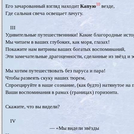
10
  Его зачарованный взгляд находит 
Капую
 везде,

  Где сальная свеча освещает лачугу.

      III

  Удивительные путешественники! Какие благородные исто
  Мы читаем в ваших глубоких, как моря, глазах!

  Покажите нам витрины ваших богатых воспоминаний,

  Эти замечательные драгоценности, сделанные из звёзд и э
  Мы хотим путешествовать без паруса и пара!

  Чтобы развеять скуку наших тюрем,

  Спроецируйте в наше сознание, (как будто) натянутое на п
  Ваши воспоминания в рамах (границах) горизонта.

  Скажите, что вы видели?

      IV

                                       — «Мы видели звёзды
