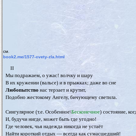
см.
book2.me/1577-cvety-zla.html
      II

  Мы подражаем, о ужас! волчку и шару

  В их кружении (вальсе) и в прыжках; даже во сне

Любопытство
 нас терзает и крутит,

  Подобно жестокому Ангелу, бичующему светила.

  Сингулярное (т.е. Особенное\
Бесконечное
) состояние, ког
  И, будучи нигде, может быть где угодно!

  Где человек, чья надежда никогда не устаёт

  Найти короткий отдых — всегда как сумасшедший!
