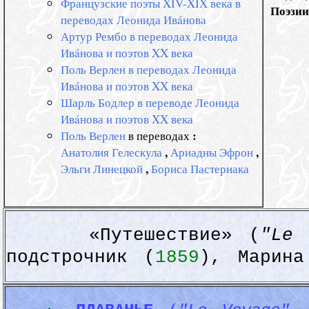
Французские поэты XIV-XIX века в
  Поэзии
переводах Леонида Ивáнова
Артур Рембо в переводах Леонида
Ивáнова и поэтов XX века
Поль Верлен в переводах Леонида
Ивáнова и поэтов XX века
Шарль Бодлер в переводе Леонида
Ивáнова и поэтов XX века
:
Поль Верлен
в переводах
,
,
Анатолия Гелескула
Ариадны Эфрон
,
Эльги Линецкой
Бориса Пастернака
«Путешествие» (
"Le 
подстрочник (
1859
), Марина