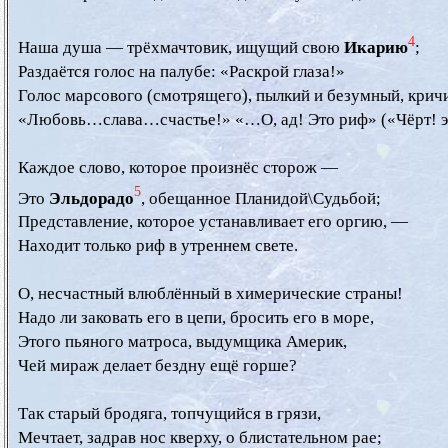
4
  Наша душа — трёхмачтовик, ищущий свою 
Икарию
;

  Раздаётся голос на палубе: «Раскрой глаза!»

  Голос марсового (смотрящего), пылкий и безумный, кричи
  «Любовь…слава…счастье!» «…О, ад! Это риф» («Чёрт! эт
  Каждое слово, которое произнёс сторож —

5
  Это 
Эльдорадо
, обещанное Планидой\Судьбой;

  Представление, которое устанавливает его оргию, —

  Находит только риф в утреннем свете.

  О, несчастный влюблённый в химерические страны!

  Надо ли заковать его в цепи, бросить его в море,

  Этого пьяного матроса, выдумщика Америк,

  Чей мираж делает бездну ещё горше?

  Так старый бродяга, топчущийся в грязи,

  Мечтает, задрав нос кверху, о блистательном рае;
