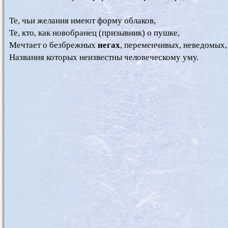
  Те, чьи желания имеют форму облаков,

  Те, кто, как новобранец (призывник) о пушке,

  Мечтает о безбрежных 
негах
, переменчивых, неведомых,
