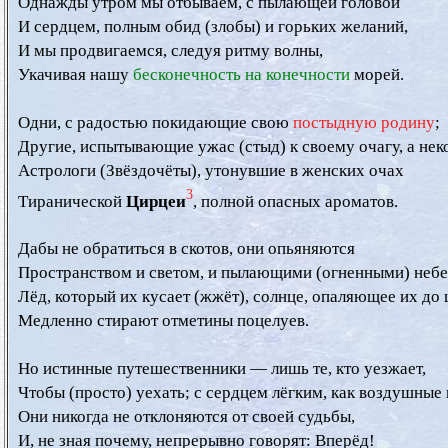
  Однажды утром мы отбываем, с пылающей головой

  И сердцем, полным обид (злобы) и горьких желаний,

  И мы продвигаемся, следуя ритму волны,

  Укачивая нашу 
бесконечность на конечности
 морей.

  Одни, с радостью покидающие свою 
постыдную родину
;

  Другие, испытывающие ужас (стыд) к своему очагу, а нек
  Астрологи (Звёздочёты), утонувшие в женских очах

3
  Тиранической 
Цирцеи
, полной опасных ароматов.

  Дабы не обратиться в скотов, они опьяняются 

  Пространством и светом, и пылающими (огненными) небе
  Лёд, который их кусает (жжёт), солнце, опаляющее их до ц
  Медленно стирают отметины поцелуев.

  Но истинные путешественники — лишь те, кто уезжает,

  Чтобы (просто) уехать; с сердцем лёгким, как воздушные 
  Они никогда не отклоняются от своей судьбы,

  И, не зная почему, непрерывно говорят: Вперёд!
